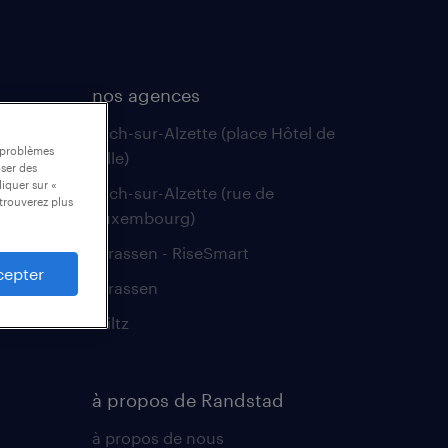
nos agences
Esch-sur-Alzette (place Hôtel de
s problèmes
Ville)
oser des
liquer sur «
Esch-sur-Alzette (rue de
trouverez plus
Luxembourg)
Strassen - RiseSmart
cepter
Strassen
Wiltz
à propos de Randstad
à propos de nous