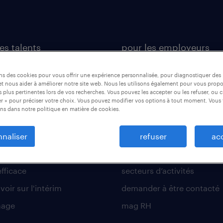
es talents
pour les employeurs
ional
operational
ons des cookies pour vous offrir une expérience personnalisée, pour diagnostiquer de
sional
professional
t nous aider à améliorer notre site web. Nous les utilisons également pour vous prop
 plus pertinentes lors de vos recherches. Vous pouvez les accepter ou les refuser, ou c
s d’activités
digital
r » pour préciser votre choix. Vous pouvez modifier vos options à tout moment. Vous 
ns dans notre politique en matière de cookies.
 métiers
enterprise
lettre de motivation
nos services
naliser
refuser
ac
r son entretien d’embauche
recherche de personnel
efficace
secteurs d’activités
voir sur l'intérim
demander à être contacté
nage
mag RH