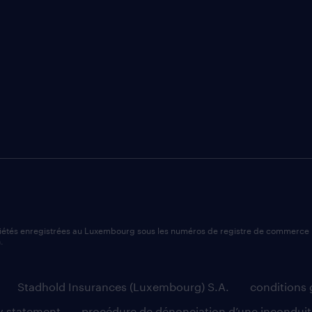
ciétés enregistrées au Luxembourg sous les numéros de registre de commerce 
.
Stadhold Insurances (Luxembourg) S.A.
conditions g
y statement
procédure de dénonciation d’une inconduit