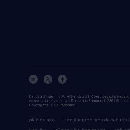
Randstad Interim S.A. et Randstad HR Services sont des so
Adresse du siège social : 5, rue des Primeurs L-2361 Strassen
Copyright © 2025 Randstad.
plan du site
signaler problème de sécurité
cookies
information importante
privac