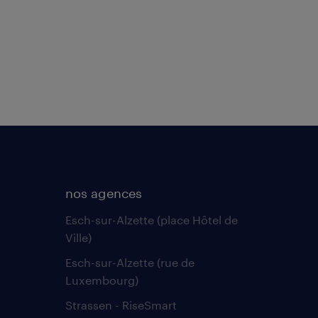
nos agences
Esch-sur-Alzette (place Hôtel de
Ville)
Esch-sur-Alzette (rue de
Luxembourg)
Strassen - RiseSmart