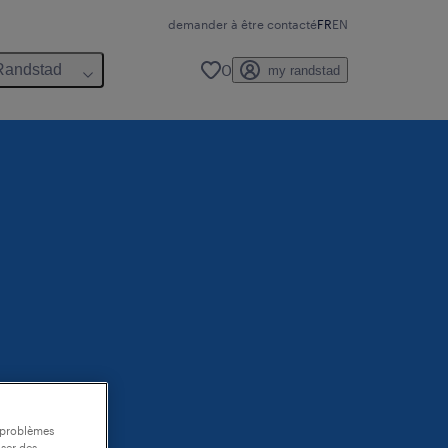
demander à être contacté
FR
EN
0
Randstad
my randstad
s problèmes
oser des