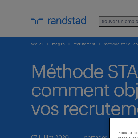
trouver un emplo
accueil
mag rh
recrutement
méthode star ou co
Méthode STA
comment obj
vos recrutem
Nous utilis
07 juillet 2020
partager
techniques e