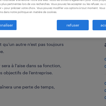
 plus pertinentes lors de vos recherches. Vous pouvez les accepter ou les refuser, ou c
r » pour préciser votre choix. Vous pouvez modifier vos options à tout moment. Vous 
ns dans notre politique en matière de cookies.
naliser
refuser
ac
t qu’un autre n’est pas toujours
e.
r sera à l’aise dans sa fonction,
 objectifs de l’entreprise.
traînera une perte de temps,