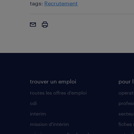
tags:
Recrutement
trouver un emploi
pour l
toutes les offres d'emploi
operat
cdi
profes
interim
secteur
mission d'intérim
fiches