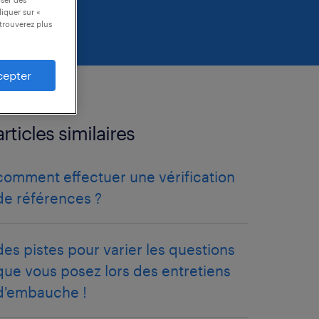
liquer sur «
trouverez plus
cepter
articles similaires
comment effectuer une vérification
de références ?
des pistes pour varier les questions
que vous posez lors des entretiens
d'embauche !