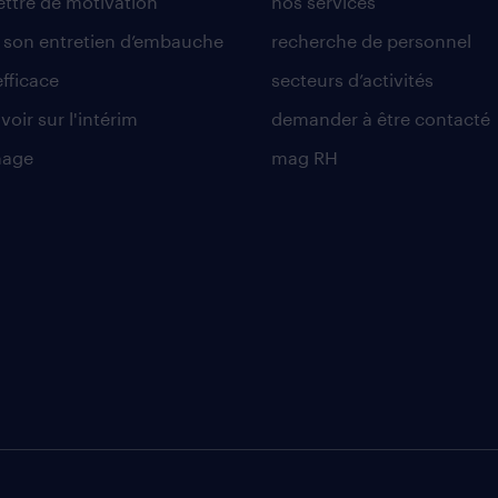
lettre de motivation
nos services
r son entretien d’embauche
recherche de personnel
efficace
secteurs d’activités
voir sur l'intérim
demander à être contacté
nage
mag RH