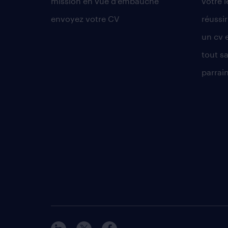
mission en vue d'embauche
votre 
envoyez votre CV
réussi
un cv 
tout sa
parrai