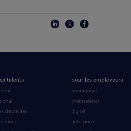
es talents
pour les employeurs
ional
operational
sional
professional
s d’activités
digital
 métiers
enterprise