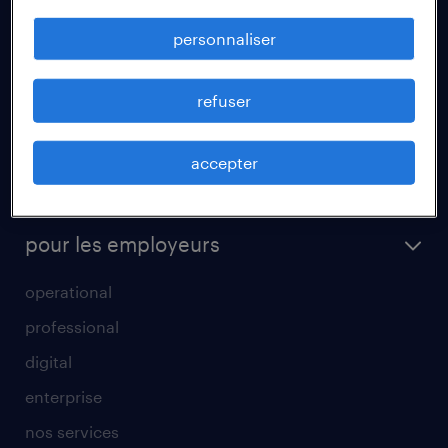
fiches métiers
personnaliser
votre lettre de motivation
réussir son entretien d’embauche
refuser
un cv efficace
accepter
tout savoir sur l'intérim
parrainage
pour les employeurs
operational
professional
digital
enterprise
nos services