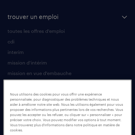
trouver un emploi
toutes les offres d'emploi
cdi
interim
mission d'intérim
mission en vue d'embauche
envoyez votre CV
Nous utilisons des cookies pour vous offrir une expérience
pour les talents
personnalisée, pour diagnostiquer des problèmes techniques et nous
aider à améliorer notre site web. Nous les utilisons également pour vous
proposer des informations plus pertinentes lors de vos recherches. Vous
operational
pouvez les accepter ou les refuser, ou cliquer sur « personnaliser » pour
préciser votre choix. Vous pouvez modifier vos options à tout moment.
professional
Vous trouverez plus d'informations dans notre politique en matière de
cookies.
secteurs d’activités