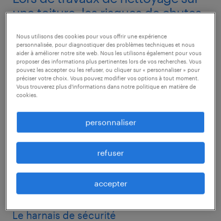
une toiture, les risques de chutes
sont réels. Pour travailler en
Nous utilisons des cookies pour vous offrir une expérience
sécurité lors de ce type de
personnalisée, pour diagnostiquer des problèmes techniques et nous
travaux, voici quelques conseils.
aider à améliorer notre site web. Nous les utilisons également pour vous
proposer des informations plus pertinentes lors de vos recherches. Vous
pouvez les accepter ou les refuser, ou cliquer sur « personnaliser » pour
préciser votre choix. Vous pouvez modifier vos options à tout moment.
Sur un toit, les conséquences d’une chute
Vous trouverez plus d'informations dans notre politique en matière de
peuvent être très graves. Il est donc
cookies.
primordial de veiller à ce que certaines règles
personnaliser
soient respectées. Il est à noter que ces
travaux étant potentiellement dangereux, il
refuser
est préférable de ne pas les réaliser soi-même
et de faire appel à des professionnels.
accepter
Le harnais de sécurité