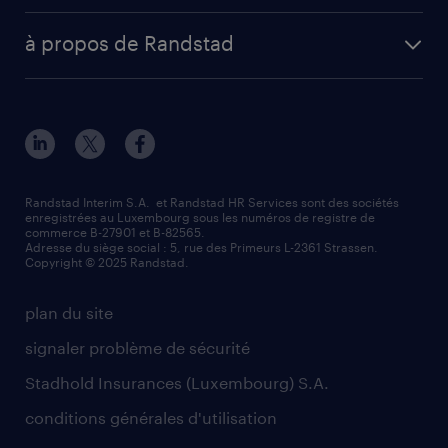
envoyez votre CV
Esch-sur-Alzette (place Hôtel de Ville)
digital
votre lettre de motivation
à propos de Randstad
Esch-sur-Alzette (rue de Luxembourg)
enterprise
réussir son entretien d’embauche
à propos de nous
Strassen - RiseSmart
nos services
un cv efficace
notre histoire
Strassen
recherche de personnel
tout savoir sur l'intérim
responsabilité
Wiltz
secteurs d’activités
parrainage
valeurs et mission
demander à être contacté
Randstad Interim S.A. et Randstad HR Services sont des sociétés
enregistrées au Luxembourg sous les numéros de registre de
information importante
commerce B-27901 et B-82565.
mag RH
Adresse du siège social : 5, rue des Primeurs L-2361 Strassen.
Copyright © 2025 Randstad.
randstad dans le monde
plan du site
signaler problème de sécurité
Stadhold Insurances (Luxembourg) S.A.
conditions générales d'utilisation