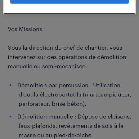
rejoindre nos équipes en mission ponctuelle
ou longue durée.
Vos Missions
Sous la direction du chef de chantier, vous
intervenez sur des opérations de démolition
manuelle ou semi-mécanisée :
Démolition par percussion : Utilisation
d'outils électroportatifs (marteau-piqueur,
perforateur, brise-béton).
Démolition manuelle : Dépose de cloisons,
faux-plafonds, revêtements de sols à la
masse ou au pied-de-biche.