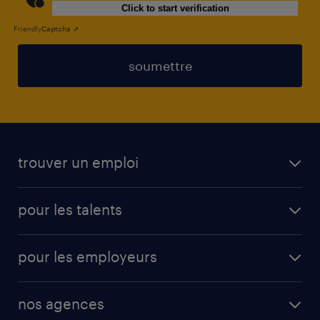
Click to start verification
Friendly
Captcha ⇗
soumettre
trouver un emploi
toutes les offres d'emploi
pour les talents
cdi
operational
interim
pour les employeurs
professional
mission d'intérim
operational
secteurs d’activités
mission en vue d'embauche
nos agences
professional
fiches métiers