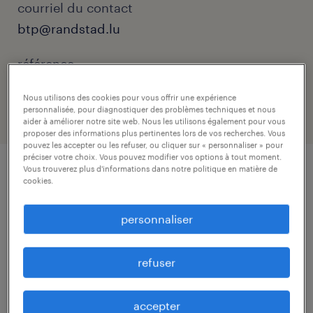
courriel du contact
btp@randstad.lu
référence
25280
Nous utilisons des cookies pour vous offrir une expérience
personnalisée, pour diagnostiquer des problèmes techniques et nous
aider à améliorer notre site web. Nous les utilisons également pour vous
proposer des informations plus pertinentes lors de vos recherches. Vous
pouvez les accepter ou les refuser, ou cliquer sur « personnaliser » pour
préciser votre choix. Vous pouvez modifier vos options à tout moment.
Vous trouverez plus d'informations dans notre politique en matière de
cookies.
détails du poste
personnaliser
Vous êtes rigoureux, physique et le travail
d'équipe est votre force ? Nous préparons nos
refuser
futurs chantiers et recherchons des
Manœuvres en démolition H/F motivés pour
accepter