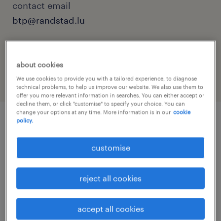
contact email
btp@randstad.lu
reference number
25280
about cookies
We use cookies to provide you with a tailored experience, to diagnose
technical problems, to help us improve our website. We also use them to
offer you more relevant information in searches. You can either accept or
decline them, or click "customise" to specify your choice. You can
change your options at any time. More information is in our
cookie
policy.
job details
customise
Vous êtes rigoureux, physique et le travail
d'équipe est votre force ? Nous préparons nos
reject all cookies
futurs chantiers et recherchons des
Manœuvres en démolition H/F motivés pour
accept all cookies