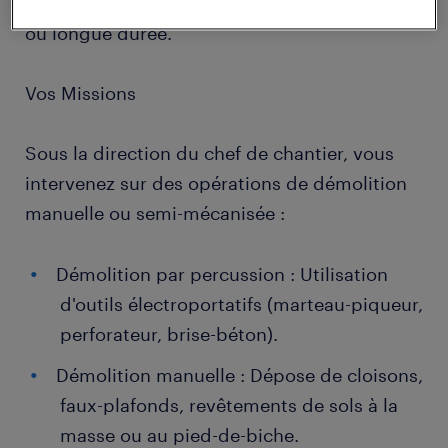
rejoindre nos équipes en mission ponctuelle
ou longue durée.
Vos Missions
Sous la direction du chef de chantier, vous
intervenez sur des opérations de démolition
manuelle ou semi-mécanisée :
Démolition par percussion : Utilisation
d'outils électroportatifs (marteau-piqueur,
perforateur, brise-béton).
Démolition manuelle : Dépose de cloisons,
faux-plafonds, revêtements de sols à la
masse ou au pied-de-biche.