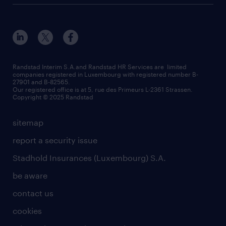
Esch-sur-Alzette (place Hôtel de Ville)
responsability
our solutions
all about temporary employment
Esch-sur-Alzette (rue de Luxembourg)
our values
submit a request
refer a friend
Strassen - RiseSmart
be aware
areas of expertise
Strassen
randstad worldwide
request a call back
Randstad Interim S.A.and Randstad HR Services are limited
companies registered in Luxembourg with registered number B-
Wiltz
27901 and B-82565.
HR news
Our registered office is at 5, rue des Primeurs L-2361 Strassen.
Copyright © 2025 Randstad
sitemap
report a security issue
Stadhold Insurances (Luxembourg) S.A.
be aware
contact us
cookies