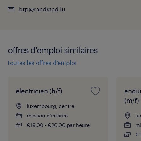
- Leitura de planos.
btp@randstad.lu
- Utilização de ferramentas como esquadro,
nível, berbequim.
- Fazer medições, traçagens, colagens e
aplicações de revestimentos.
- Regras de higiéne e segurança no trabalho.
offres d'emploi similaires
toutes les offres d'emploi
Oferecemos:
• Missões de longa duração.
• Ambiente de trabalho motivador.
electricien (h/f)
endu
• Ambiente multicultural.
(m/f)
luxembourg, centre
Se estiver interessado (a) e esta descrição
mission d'intérim
lu
corresponder às suas competências, envie-
€19.00 - €20.00 par heure
mi
nos o seu CV clicando em "Postuler à cet
€1