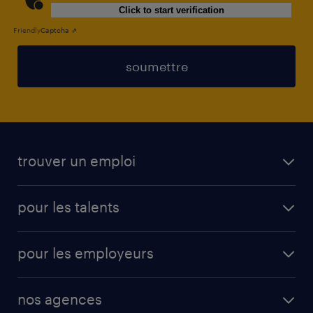
Click to start verification
Friendly
Captcha ⇗
soumettre
trouver un emploi
toutes les offres d'emploi
pour les talents
cdi
operational
interim
pour les employeurs
professional
mission d'intérim
operational
secteurs d’activités
mission en vue d'embauche
nos agences
professional