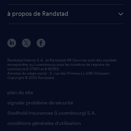
fiches métiers
envoyez votre CV
Esch-sur-Alzette (place Hôtel de Ville)
digital
votre lettre de motivation
à propos de Randstad
Esch-sur-Alzette (rue de Luxembourg)
enterprise
réussir son entretien d’embauche
à propos de nous
Strassen - RiseSmart
nos services
un cv efficace
notre histoire
Strassen
recherche de personnel
tout savoir sur l'intérim
responsabilité
Wiltz
secteurs d’activités
parrainage
valeurs et mission
demander à être contacté
Randstad Interim S.A. et Randstad HR Services sont des sociétés
enregistrées au Luxembourg sous les numéros de registre de
information importante
commerce B-27901 et B-82565.
mag RH
Adresse du siège social : 5, rue des Primeurs L-2361 Strassen.
Copyright © 2025 Randstad.
randstad dans le monde
plan du site
signaler problème de sécurité
Stadhold Insurances (Luxembourg) S.A.
conditions générales d'utilisation