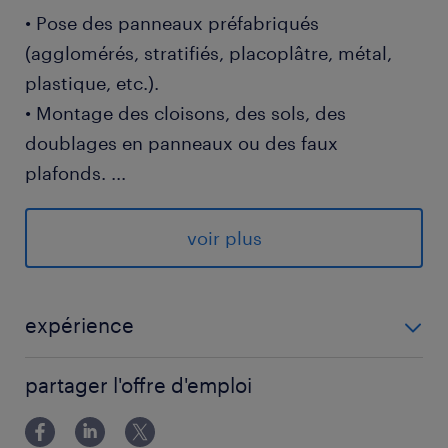
• Pose des panneaux préfabriqués
(agglomérés, stratifiés, placoplâtre, métal,
plastique, etc.).
• Montage des cloisons, des sols, des
doublages en panneaux ou des faux
plafonds.
...
• Mise en place des huisseries, des
encadrements et des montants.
voir plus
• Jointure et renforcement de la structure des
panneaux.
• Correction éventuelle de l’équerrage et
expérience
l’aplomb des murs ou l’horizontalité des sols.
EXPERIENCE 3 ANS - 5 ANS
partager l'offre d'emploi
Profil requis :
• expérience exigée