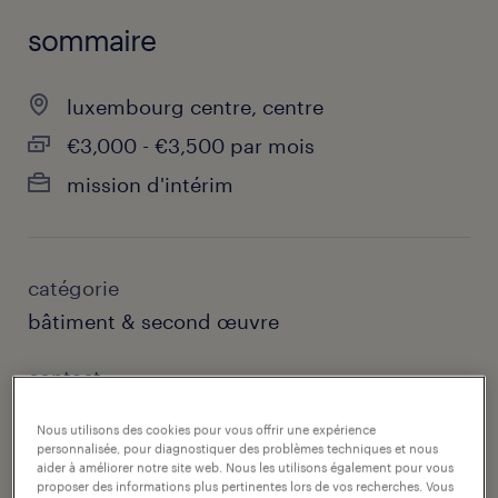
sommaire
luxembourg centre, centre
€3,000 - €3,500 par mois
mission d'intérim
catégorie
bâtiment & second œuvre
contact
arnaud wagner, randstad luxembourg
Nous utilisons des cookies pour vous offrir une expérience
personnalisée, pour diagnostiquer des problèmes techniques et nous
courriel du contact
aider à améliorer notre site web. Nous les utilisons également pour vous
proposer des informations plus pertinentes lors de vos recherches. Vous