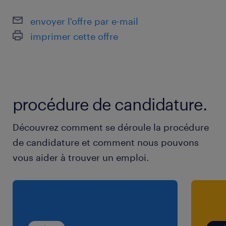
• assidu et rigoureux
envoyer l'offre par e-mail
• Dynamique
imprimer cette offre
• Connaissances au niveaux de(s):
- Lecture de plans.
- Maniement d’outils tels que équerre, niveau,
perceuses.
procédure de candidature.
- Prise de mesures, traçage, collage et
application d’enduit.
Découvrez comment se déroule la procédure
- Règles d’hygiène et de sécurité
de candidature et comment nous pouvons
vous aider à trouver un emploi.
Nous vous proposons :
•Missions intérim longue durée
•Un cadre de travail motivant.
•Un environnement multiculturel.