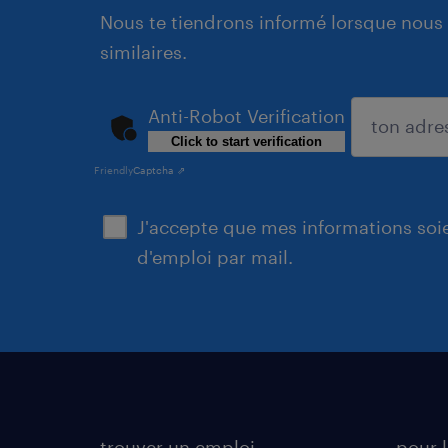
Nous te tiendrons informé lorsque nous 
similaires.
Anti-Robot Verification
Click to start verification
soumettre
Friendly
Captcha ⇗
J'accepte que mes informations soien
d'emploi par mail.
trouver un emploi
pour l