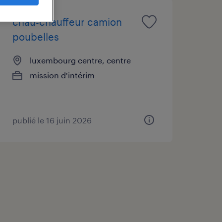
chau-chauffeur camion
poubelles
luxembourg centre, centre
mission d'intérim
publié le 16 juin 2026