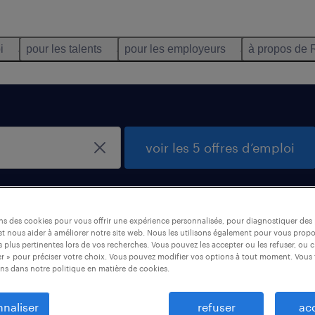
i
pour les talents
pour les employeurs
à propos de 
voir les 5 offres d’emploi
rouvées à Centre
ons des cookies pour vous offrir une expérience personnalisée, pour diagnostiquer de
t nous aider à améliorer notre site web. Nous les utilisons également pour vous prop
 plus pertinentes lors de vos recherches. Vous pouvez les accepter ou les refuser, ou c
r » pour préciser votre choix. Vous pouvez modifier vos options à tout moment. Vous 
ns dans notre politique en matière de cookies.
naliser
refuser
ac