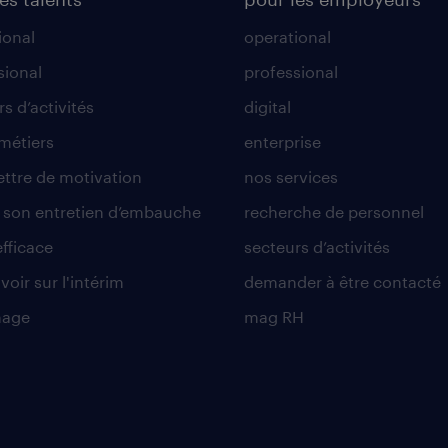
ional
operational
sional
professional
s d’activités
digital
 métiers
enterprise
lettre de motivation
nos services
r son entretien d’embauche
recherche de personnel
efficace
secteurs d’activités
voir sur l'intérim
demander à être contacté
nage
mag RH