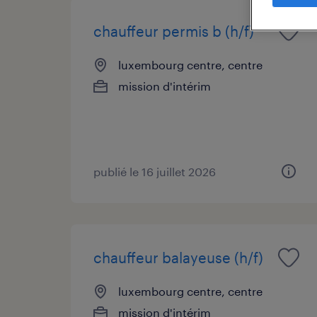
chauffeur permis b (h/f)
luxembourg centre, centre
mission d'intérim
publié le 16 juillet 2026
chauffeur balayeuse (h/f)
luxembourg centre, centre
mission d'intérim