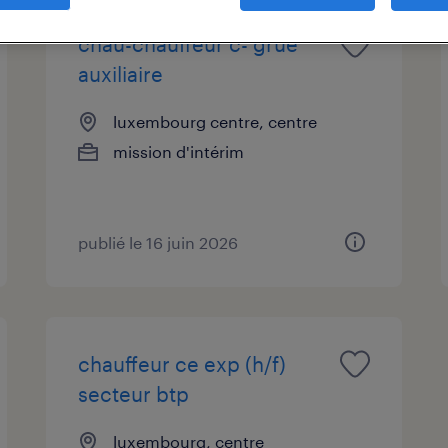
chau-chauffeur c- grue
auxiliaire
luxembourg centre, centre
mission d'intérim
publié le 16 juin 2026
chauffeur ce exp (h/f)
secteur btp
luxembourg, centre