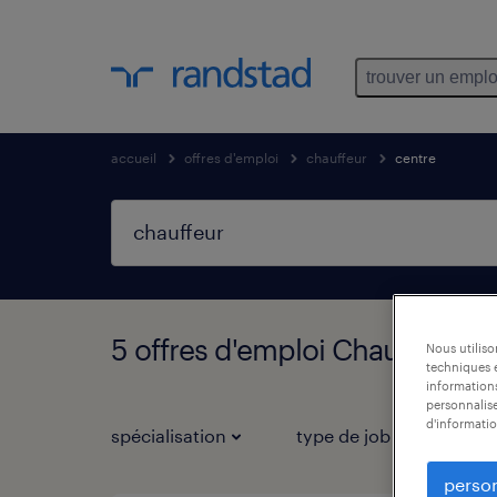
trouver un emplo
accueil
offres d'emploi
chauffeur
centre
5 offres d'emploi Chauffeur t
Nous utilis
techniques e
informations
personnalise
d'informatio
spécialisation
type de job
person