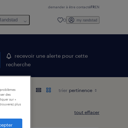
demander à être contacté
FR
EN
0
Randstad
my randstad
recevoir une alerte pour cette
recherche
trier
s problèmes
oser des
liquer sur «
trouverez plus
tout effacer
cepter