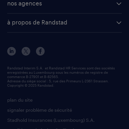
mission en vue d'embauche
nos agences
professional
fiches métiers
envoyez votre CV
Esch-sur-Alzette (place Hôtel de Ville)
digital
votre lettre de motivation
à propos de Randstad
Esch-sur-Alzette (rue de Luxembourg)
enterprise
réussir son entretien d’embauche
à propos de nous
Strassen - RiseSmart
nos services
un cv efficace
notre histoire
Strassen
recherche de personnel
tout savoir sur l'intérim
responsabilité
Wiltz
secteurs d’activités
parrainage
valeurs et mission
demander à être contacté
Randstad Interim S.A. et Randstad HR Services sont des sociétés
enregistrées au Luxembourg sous les numéros de registre de
information importante
commerce B-27901 et B-82565.
mag RH
Adresse du siège social : 5, rue des Primeurs L-2361 Strassen.
Copyright © 2025 Randstad.
randstad dans le monde
plan du site
signaler problème de sécurité
Stadhold Insurances (Luxembourg) S.A.