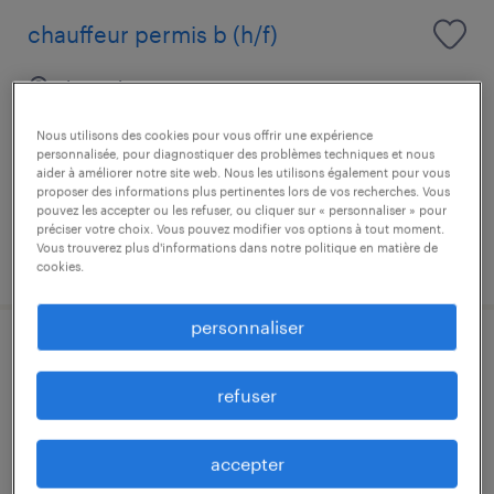
chauffeur permis b (h/f)
luxembourg centre, centre
mission d'intérim
Nous utilisons des cookies pour vous offrir une expérience
personnalisée, pour diagnostiquer des problèmes techniques et nous
aider à améliorer notre site web. Nous les utilisons également pour vous
proposer des informations plus pertinentes lors de vos recherches. Vous
pouvez les accepter ou les refuser, ou cliquer sur « personnaliser » pour
préciser votre choix. Vous pouvez modifier vos options à tout moment.
Vous trouverez plus d'informations dans notre politique en matière de
publié le 16 juillet 2026
cookies.
personnaliser
chau-chauffeur c- grue auxiliaire
refuser
luxembourg centre, centre
mission d'intérim
accepter