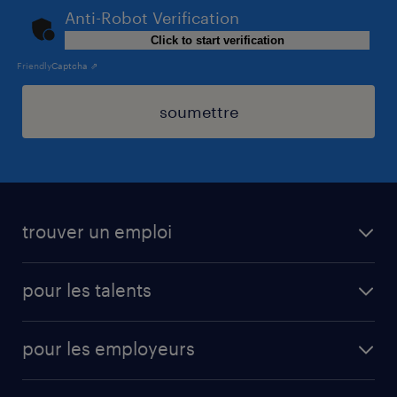
Anti-Robot Verification
Click to start verification
Friendly
Captcha ⇗
soumettre
trouver un emploi
toutes les offres d'emploi
pour les talents
cdi
operational
interim
pour les employeurs
professional
mission d'intérim
operational
secteurs d’activités