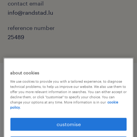
contact email
info@randstad.lu
reference number
25489
about cookies
job details
We use cookies to provide you with a tailored experience, to diagnose
technical problems, to help us improve our website. We also use them to
offer you more relevant information in searches. You can either accept or
decline them, or click "customise" to specify your choice. You can
Tu es passionné par la mode haut de gamme
change your options at any time. More information is in our
cookie
policy.
et le conseil personnalisé ?
customise
Rejoins notre boutique à Massen pour offrir