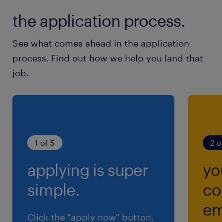
the application process.
See what comes ahead in the application
process. Find out how we help you land that
job.
1 of 5
2 o
applying is super
yo
simple.
co
em
Click the "apply now" button,