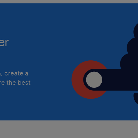
er
, create a
re the best