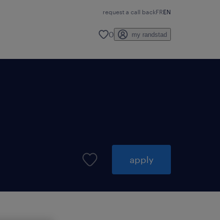
request a call back
FR
EN
0
my randstad
apply