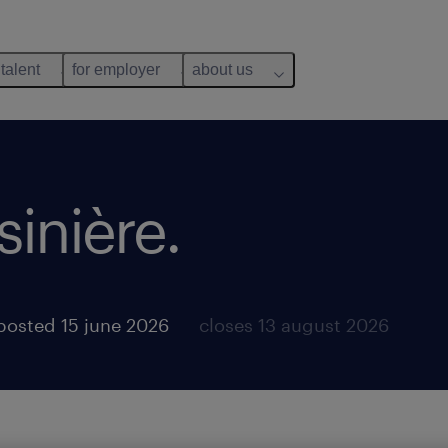
 talent
for employer
about us
sinière.
posted 15 june 2026
closes 13 august 2026