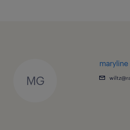
maryline
MG
wiltz@r