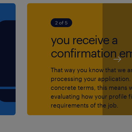
2 of 5
you receive a
confirmation em
That way you know that we a
processing your application. 
concrete terms, this means 
evaluating how your profile fi
requirements of the job.