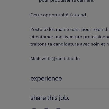
pour propulser ta carrière.
Cette opportunité t'attend.
Postule dès maintenant pour rejoind
et entamer une aventure professionne
traitons ta candidature avec soin et r
Mail: wiltz@randstad.lu
experience
EXPERIENCE 1 AN - 2 ANS
share this job.