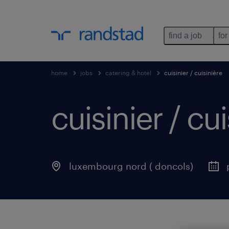
find a job
for
home
jobs
catering & hotel
cuisinier / cuisinière
cuisinier / cui
luxembourg nord ( doncols)