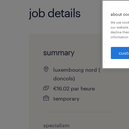
job details
about co
We use cooki
our website.
decline them
information 
summary
cust
luxembourg nord (
doncols)
€16.02 par heure
temporary
specialism