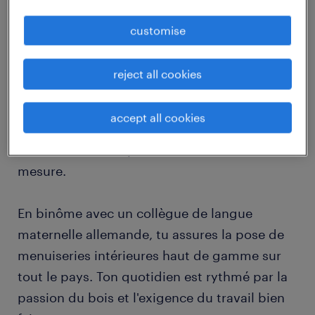
profite d'un salaire dès 19,2231€/h en intérim
avec embauche !
customise
Description du poste
reject all cookies
Tu rejoins une entreprise familiale historique
accept all cookies
du nord du Luxembourg, reconnue pour son
savoir-faire d'exception dans l'ébénisterie sur
mesure.
En binôme avec un collègue de langue
maternelle allemande, tu assures la pose de
menuiseries intérieures haut de gamme sur
tout le pays. Ton quotidien est rythmé par la
passion du bois et l'exigence du travail bien