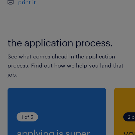
print it
the application process.
See what comes ahead in the application
process. Find out how we help you land that
job.
1 of 5
2 o
applying is super
yo