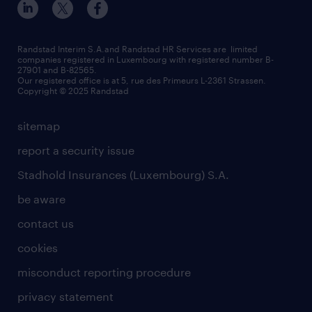
submit a request
refer a friend
Strassen - RiseSmart
be aware
areas of expertise
Strassen
randstad worldwide
request a call back
Randstad Interim S.A.and Randstad HR Services are limited
companies registered in Luxembourg with registered number B-
Wiltz
27901 and B-82565.
HR news
Our registered office is at 5, rue des Primeurs L-2361 Strassen.
Copyright © 2025 Randstad
sitemap
report a security issue
Stadhold Insurances (Luxembourg) S.A.
be aware
contact us
cookies
misconduct reporting procedure
privacy statement