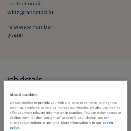
contact email
wiltz@randstad.lu
reference number
25490
job details
about cookies
Tu cherches à intégrer une menuiserie de
We use cookies to provide you with a tailored experience, to diagnose
renom à Hosingen ?
technical problems, to help us improve our website. We also use them to
offer you more relevant information in searches. You can either accept or
decline them, or click "customise" to specify your choice. You can
Deviens notre nouveau menuisier monteur et
change your options at any time. More information is in our
cookie
policy.