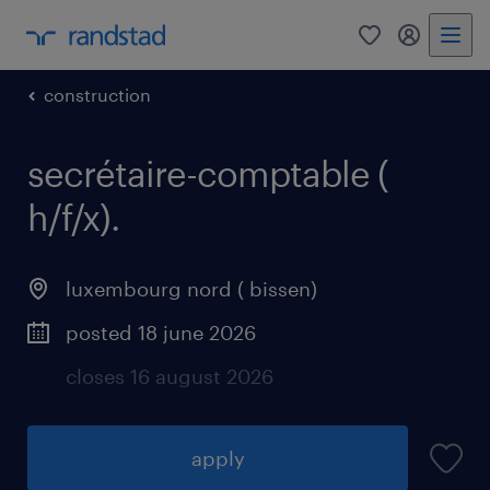
0
my randst
construction
secrétaire-comptable (
h/f/x).
luxembourg nord ( bissen)
posted 18 june 2026
closes 16 august 2026
apply