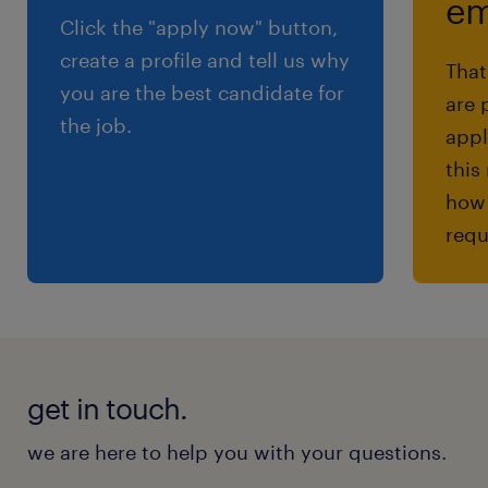
em
Click the "apply now" button,
create a profile and tell us why
That
you are the best candidate for
are 
the job.
appl
this
how 
requ
get in touch.
we are here to help you with your questions.