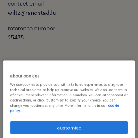
contact email
wiltz@randstad.lu
reference number
25475
about cookies
job details
We use cookies to provide you with a tailored experience, to diagnose
technical problems, to help us improve our website. We also use them to
offer you more relevant information in searches. You can either accept or
decline them, or click "customise" to specify your choice. You can
Rejoins une équipe chaleureuse à Bissen en
change your options at any time. More information is in our
cookie
tant que employe comptable dans le cadre
policy.
d'un contrat à temps partiel de 4 heures par
customise
jour du lundi au vendredi.