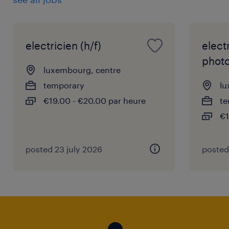
electricien (h/f)
elect
photo
luxembourg, centre
temporary
lu
€19.00 - €20.00 par heure
te
€1
posted 23 july 2026
posted