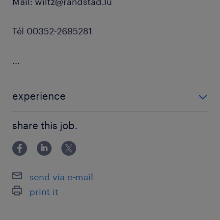
Mail: wiltz@randstad.lu
Tél 00352-2695281
...
experience
EXPERIENCE 1 AN - 2 ANS
share this job.
send via e-mail
print it