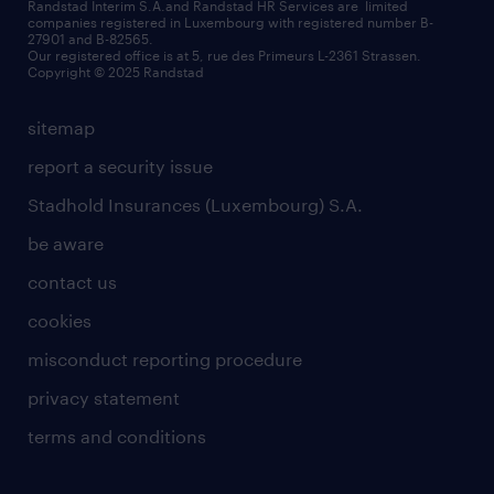
randstad worldwide
request a call back
Randstad Interim S.A.and Randstad HR Services are limited
companies registered in Luxembourg with registered number B-
Wiltz
27901 and B-82565.
HR news
Our registered office is at 5, rue des Primeurs L-2361 Strassen.
Copyright © 2025 Randstad
sitemap
report a security issue
Stadhold Insurances (Luxembourg) S.A.
be aware
contact us
cookies
misconduct reporting procedure
privacy statement
terms and conditions