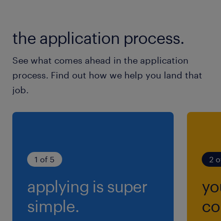
the application process.
See what comes ahead in the application
process. Find out how we help you land that
job.
1 of 5
2 o
applying is super
yo
simple.
co