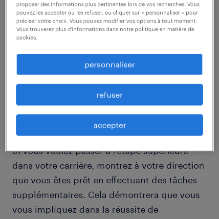
proposer des informations plus pertinentes lors de vos recherches. Vous
obtenez des conseils
pouvez les accepter ou les refuser, ou cliquer sur « personnaliser » pour
préciser votre choix. Vous pouvez modifier vos options à tout moment.
Vous trouverez plus d'informations dans notre politique en matière de
travaillez vos points faibles
cookies.
organisez vos pensées
personnaliser
demandez-la promotion
refuser
faites le travail auquel vous aspirez, pas
seulement celui qu’on vous demande
accepter
Si vous voulez passer à l’étape supérieure
dans votre carrière, montrez à votre direction
que vous êtes prêt en effectuant des tâches
supplémentaires. Cela démontrera que vous
vous impliquez dans la réussite de