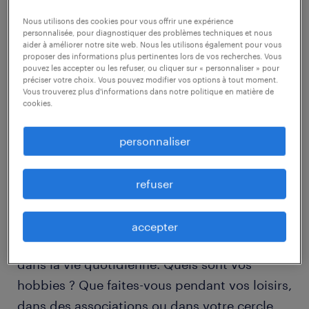
cherchez des emplois pour lesquels votre
talent est important
Nous utilisons des cookies pour vous offrir une expérience
personnalisée, pour diagnostiquer des problèmes techniques et nous
aider à améliorer notre site web. Nous les utilisons également pour vous
suivez une formation
proposer des informations plus pertinentes lors de vos recherches. Vous
pouvez les accepter ou les refuser, ou cliquer sur « personnaliser » pour
postulez quand-même
préciser votre choix. Vous pouvez modifier vos options à tout moment.
Vous trouverez plus d'informations dans notre politique en matière de
ne baissez pas les bras
cookies.
personnaliser
prenez le temps de réfléchir à vos
atouts
refuser
Il est important de ne pas postuler de
manière irréfléchie. Prenez d’abord le temps
accepter
de réfléchir à ce qui vous donne de l’énergie
dans la vie quotidienne. Quels sont vos
hobbies ? Que faites-vous pendant vos loisirs,
dans des associations ou dans votre cercle