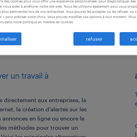
ons des cookies pour vous offrir une expérience personnalisée, pour diagnostiquer de
t nous aider à améliorer notre site web. Nous les utilisons également pour vous prop
 plus pertinentes lors de vos recherches. Vous pouvez les accepter ou les refuser, ou c
r » pour préciser votre choix. Vous pouvez modifier vos options à tout moment. Vous 
ns dans notre politique en matière de cookies.
naliser
refuser
ac
er un travail à
s directement aux entreprises, la
rnet, la création d’alertes sur les
s annonces en ligne ou encore le
, les méthodes pour trouver un
oici les principales alternatives