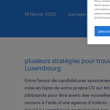
Nous utilis
techniques e
informations
19 février 2020
partager
personnalise
d'informatio
person
plusieurs stratégies pour trouv
Luxembourg
Entre l’envoi de candidatures spontanée
mise en ligne de votre propre CV sur Inte
jobboards pour être averti des nouvelle
recours à l’aide d’une agence d’intérim
travail à Luxembourg ne manquent pas. V