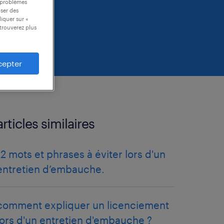
s problèmes
oser des
liquer sur «
trouverez plus
cepter
articles similaires
12 mots et phrases à éviter lors d'un
entretien d’embauche.
comment expliquer un licenciement
lors d'un entretien d'embauche ?