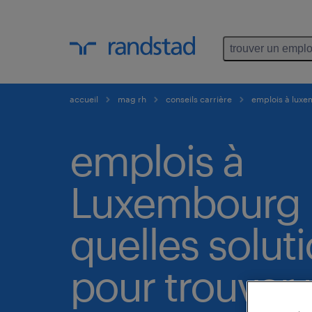
trouver un emplo
accueil
mag rh
conseils carrière
emplois à luxem
emplois à
Luxembourg 
quelles solut
pour trouver 