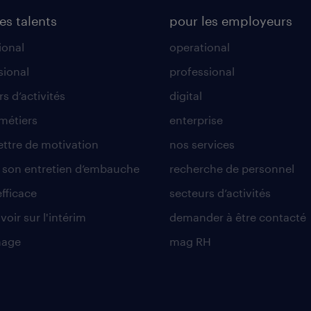
es talents
pour les employeurs
ional
operational
sional
professional
s d’activités
digital
 métiers
enterprise
lettre de motivation
nos services
r son entretien d’embauche
recherche de personnel
efficace
secteurs d’activités
voir sur l'intérim
demander à être contacté
nage
mag RH