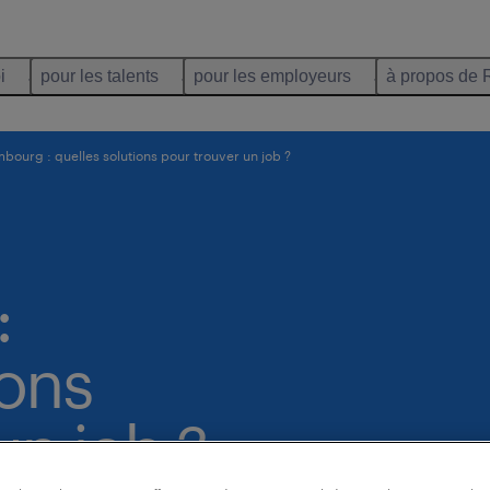
i
pour les talents
pour les employeurs
à propos de 
bourg : quelles solutions pour trouver un job ?
:
ions
un job ?