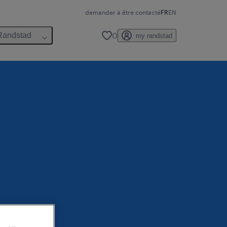
demander à être contacté
FR
EN
0
Randstad
my randstad