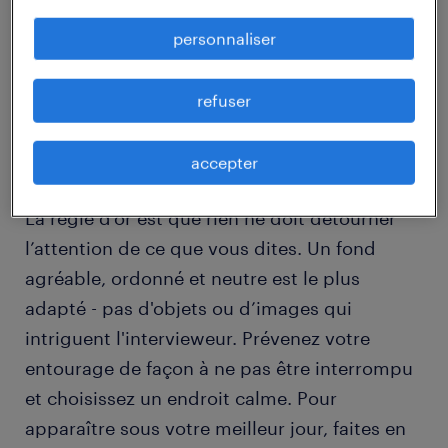
mauvaises expériences avec Skype car ils
sont stressés par des questions telles que :
personnaliser
"Où dois-je m’installer ?", "Que dois-je faire
avec mes mains ?", "Quel est le meilleur
refuser
cadrage ?", "Quels vêtements dois-je
porter ?".
accepter
La règle d'or est que rien ne doit détourner
l’attention de ce que vous dites. Un fond
agréable, ordonné et neutre est le plus
adapté - pas d'objets ou d’images qui
intriguent l'intervieweur. Prévenez votre
entourage de façon à ne pas être interrompu
et choisissez un endroit calme. Pour
apparaître sous votre meilleur jour, faites en