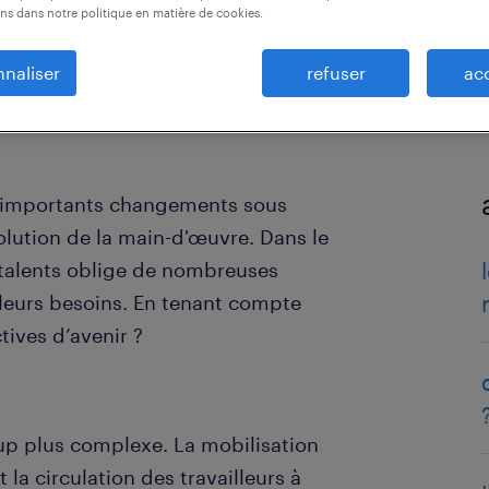
ns dans notre politique en matière de cookies.
naliser
refuser
ac
’importants changements sous
évolution de la main-d'œuvre. Dans le
talents oblige de nombreuses
leurs besoins. En tenant compte
tives d’avenir ?
p plus complexe. La mobilisation
t la circulation des travailleurs à