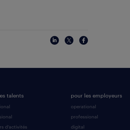
es talents
pour les employeurs
ional
operational
sional
professional
s d’activités
digital