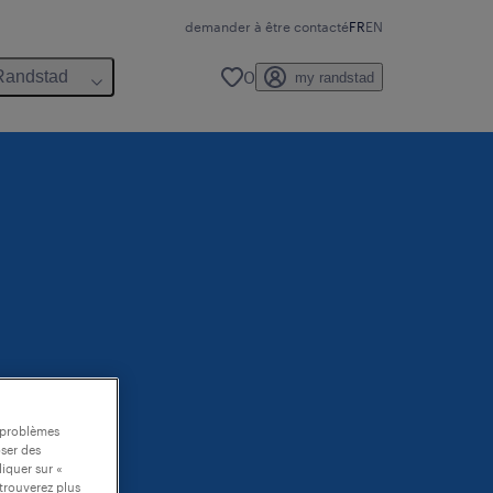
demander à être contacté
FR
EN
0
Randstad
my randstad
s problèmes
oser des
liquer sur «
trouverez plus