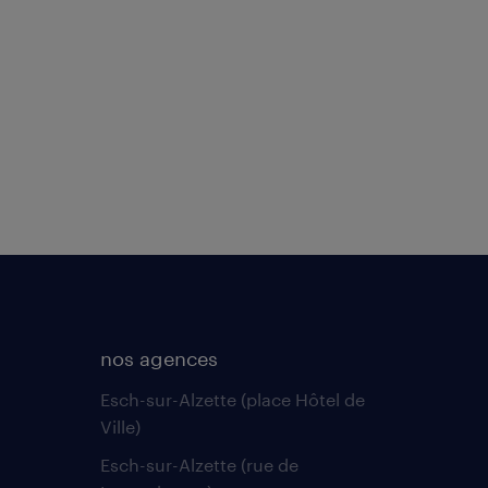
nos agences
Esch-sur-Alzette (place Hôtel de
Ville)
Esch-sur-Alzette (rue de