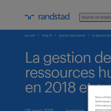
trouver un emplo
accueil
mag rh
gestion des talents
la gestion de
La gestion de
ressources h
en 2018 et au
Nous utilis
techniques e
informations
09 mars 2018
partager
personnalise