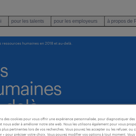
i
pour les talents
pour les employeurs
à propos de 
s ressources humaines en 2018 et au-delà.
s
umaines
-delà.
ons des cookies pour vous offrir une expérience personnalisée, pour diagnostiquer de
t nous aider à améliorer notre site web. Nous les utilisons également pour vous prop
 plus pertinentes lors de vos recherches. Vous pouvez les accepter ou les refuser, ou c
r » pour préciser votre choix. Vous pouvez modifier vos options à tout moment. Vous 