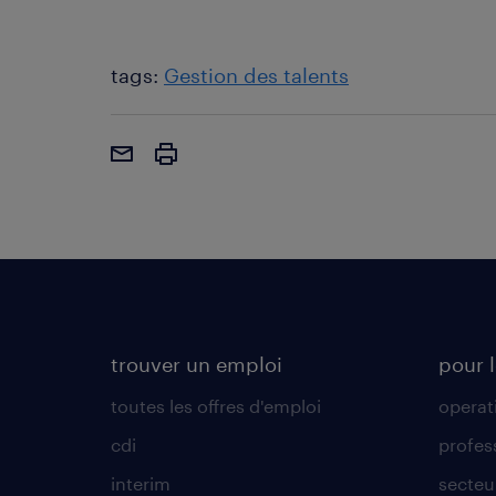
tags:
Gestion des talents
trouver un emploi
pour l
toutes les offres d'emploi
operat
cdi
profes
interim
secteur