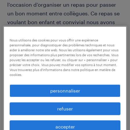
l’occasion d’organiser un repas pour passer
un bon moment entre collègues. Ce repas se
voulant bon enfant et convivial nous avons
décidé de vous faire partager nos conseils
afin de clôturer l’année en beauté !
Nous utilisons des cookies pour vous offrir une expérience
personnalisée, pour diagnostiquer des problèmes techniques et nous
aider à améliorer notre site web. Nous les utilisons également pour vous
proposer des informations plus pertinentes lors de vos recherches. Vous
Les invitations
pouvez les accepter ou les refuser, ou cliquer sur « personnaliser » pour
préciser votre choix. Vous pouvez modifier vos options à tout moment.
Pour être sûr que chacun soit bien informé de
Vous trouverez plus d'informations dans notre politique en matière de
cookies.
l’événement, n’oubliez pas d’envoyer des
invitations à votre équipe. Cela peut être un
personnaliser
mail accompagné d’emojis de Noël,
contenant la date, l’heure et éventuellement
refuser
le thème de la soirée ou bien un petit post-it
déposé sur chaque bureau de l’open-space.
accepter