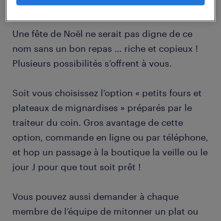
Le repas
Une fête de Noël ne serait pas digne de ce
nom sans un bon repas … riche et copieux !
Plusieurs possibilités s’offrent à vous.
Soit vous choisissez l’option « petits fours et
plateaux de mignardises » préparés par le
traiteur du coin. Gros avantage de cette
option, commande en ligne ou par téléphone,
et hop un passage à la boutique la veille ou le
jour J pour que tout soit prêt !
Vous pouvez aussi demander à chaque
membre de l’équipe de mitonner un plat ou