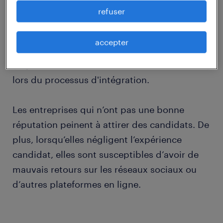
refuser
C’est pourquoi, pour réussir et attirer les
meilleurs d’entre eux, les entreprises doivent
accepter
maintenant les impressionner à chaque
étape : de la candidature, à l'entrevue et aussi
lors du processus d'intégration.
Les entreprises qui n’ont pas une bonne
réputation peinent à attirer des candidats. De
plus, lorsqu’elles négligent l’expérience
candidat, elles sont susceptibles d’avoir de
mauvais retours sur les réseaux sociaux ou
d’autres plateformes en ligne.