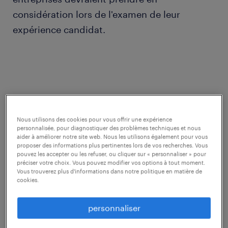
considération lors de l'examen de leur
expérience candidat.
Pourquoi l'expérience des candidats est
importante ?
Nous utilisons des cookies pour vous offrir une expérience
personnalisée, pour diagnostiquer des problèmes techniques et nous
aider à améliorer notre site web. Nous les utilisons également pour vous
Autrefois, les candidats abordaient le marché
proposer des informations plus pertinentes lors de vos recherches. Vous
pouvez les accepter ou les refuser, ou cliquer sur « personnaliser » pour
du travail avec le souci de plaire aux
préciser votre choix. Vous pouvez modifier vos options à tout moment.
employeurs. Aujourd'hui, le schéma s’est
Vous trouverez plus d'informations dans notre politique en matière de
cookies.
inversé et c’est l’employeur qui doit plaire au
candidats.
personnaliser