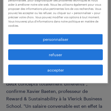
personnalisée, pour diagnostiquer des problèmes techniques et nous
Sustainability à la Vlerick Business School
aider à améliorer notre site web. Nous les utilisons également pour vous
proposer des informations plus pertinentes lors de vos recherches. Vous
pouvez les accepter ou les refuser, ou cliquer sur « personnaliser » pour
préciser votre choix. Vous pouvez modifier vos options à tout moment.
Vous trouverez plus d'informations dans notre politique en matière de
Salaire et avantages représentent le facteur
cookies.
déterminant dans le choix de (continuer à)
travailler pour un employeur, si l’on en croit
personnaliser
la
Randstad Employer Brand Research 2018
.
refuser
On aurait tort cependant de confondre "choix
accepter
de l’employeur" et "motivation". "Il s’agit de
deux concepts totalement différents",
confirme Xavier Baeten, professeur de
Reward & Sustainability à la Vlerick Business
School. "Un salaire convenable est en effet la