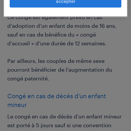
accepter
Ce congé est également prévu en cas
d’adoption d’un enfant de moins de 16 ans,
sauf en cas de bénéfice du « congé
d’accueil » d’une durée de 12 semaines.
Par ailleurs, les couples de même sexe
pourront bénéficier de l’augmentation du
congé paternité.
Congé en cas de décès d’un enfant
mineur
Le congé en cas de décès d’un enfant mineur
est porté à 5 jours sauf si une convention