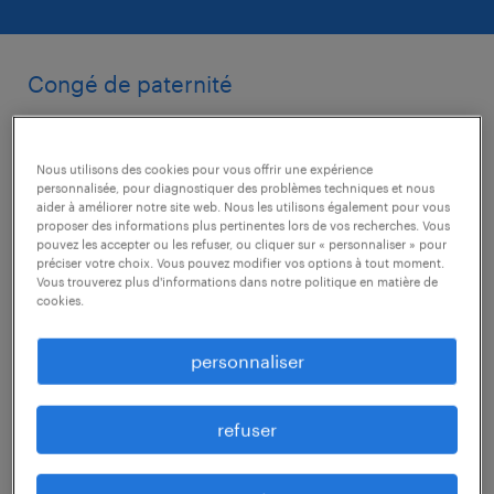
Congé de paternité
La durée du congé accordé au père en cas de
naissance d’un enfant est augmentée de 2 à
Nous utilisons des cookies pour vous offrir une expérience
personnalisée, pour diagnostiquer des problèmes techniques et nous
10 jours. Ces 10 jours de congé sont
aider à améliorer notre site web. Nous les utilisons également pour vous
fractionnables mais doivent être pris dans un
proposer des informations plus pertinentes lors de vos recherches. Vous
pouvez les accepter ou les refuser, ou cliquer sur « personnaliser » pour
délai de 2 mois suivant la naissance de
préciser votre choix. Vous pouvez modifier vos options à tout moment.
Vous trouverez plus d'informations dans notre politique en matière de
l’enfant. Il est nécessaire de respecter un délai
cookies.
de préavis de 2 mois pour informer son
employeur des dates prévisibles du congé.
personnaliser
Les premiers congés de 10 jours qui doivent
refuser
être obligatoirement accordés le seront donc
au plus tôt le 1er mars 2018.