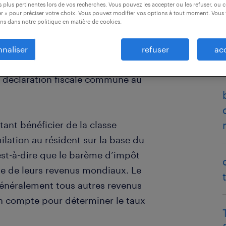
 plus pertinentes lors de vos recherches. Vous pouvez les accepter ou les refuser, ou c
r » pour préciser votre choix. Vous pouvez modifier vos options à tout moment. Vous 
ns dans notre politique en matière de cookies.
naliser
refuser
ac
me fiscale sont les frontaliers
e déclaration fiscale commune au
tant bénéficier de la classe
lation au résident sur la base du
est-à-dire que le barème d’impôt
ase de leurs revenus mondiaux. Le
généralement tous autres revenus
en compte pour déterminer le taux