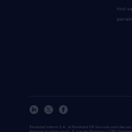
tout sa
parrai
Randstad Interim S.A. et Randstad HR Services sont des so
Adresse du siège social : 5, rue des Primeurs L-2361 Strassen