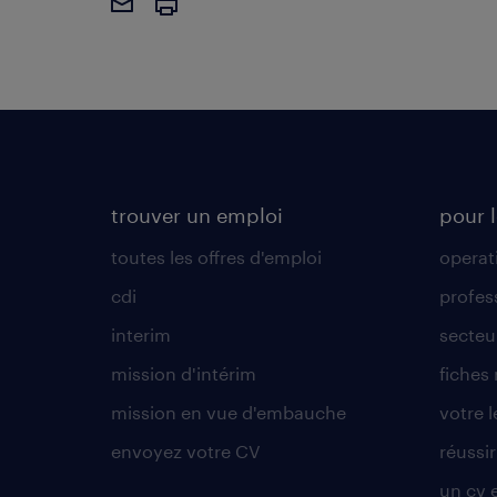
trouver un emploi
pour l
toutes les offres d'emploi
operat
cdi
profes
interim
secteur
mission d'intérim
fiches
mission en vue d'embauche
votre 
envoyez votre CV
réussi
un cv 