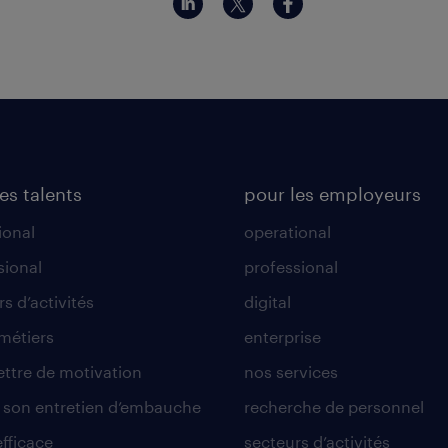
es talents
pour les employeurs
ional
operational
sional
professional
s d’activités
digital
 métiers
enterprise
lettre de motivation
nos services
r son entretien d’embauche
recherche de personnel
efficace
secteurs d’activités