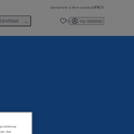
demander à être contacté
FR
EN
0
Randstad
my randstad
s problèmes
oser des