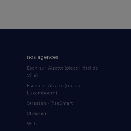
nos agences
Esch-sur-Alzette (place Hôtel de
Ville)
Esch-sur-Alzette (rue de
Luxembourg)
Strassen - RiseSmart
Strassen
Wiltz