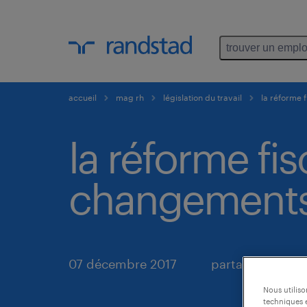
trouver un emplo
accueil
mag rh
législation du travail
la réforme 
la réforme fis
changements
07 décembre 2017
partager
Nous utilis
techniques e