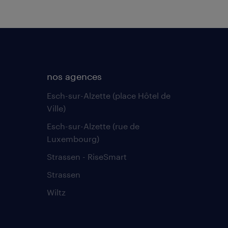
nos agences
Esch-sur-Alzette (place Hôtel de
Ville)
Esch-sur-Alzette (rue de
Luxembourg)
Strassen - RiseSmart
Strassen
Wiltz