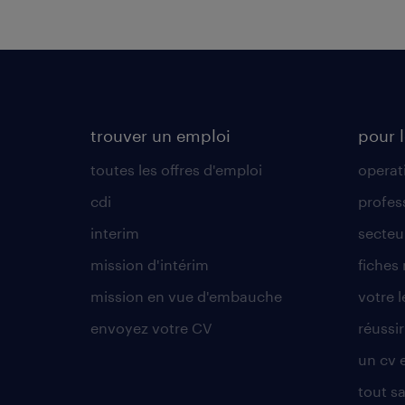
trouver un emploi
pour l
toutes les offres d'emploi
operat
cdi
profes
interim
secteur
mission d'intérim
fiches
mission en vue d'embauche
votre 
envoyez votre CV
réussi
un cv 
tout sa