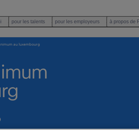
i
pour les talents
pour les employeurs
à propos de 
minimum au luxembourg
inimum
rg