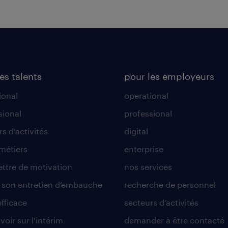
es talents
pour les employeurs
ional
operational
sional
professional
s d’activités
digital
 métiers
enterprise
lettre de motivation
nos services
r son entretien d’embauche
recherche de personnel
efficace
secteurs d’activités
voir sur l'intérim
demander à être contacté