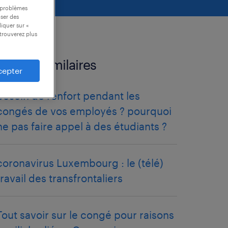
s problèmes
oser des
liquer sur «
trouverez plus
articles similaires
cepter
besoin de renfort pendant les
congés de vos employés ? pourquoi
ne pas faire appel à des étudiants ?
coronavirus Luxembourg : le (télé)
travail des transfrontaliers
Tout savoir sur le congé pour raisons