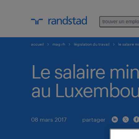
trouver un emplo
accueil
mag rh
législation du travail
le salaire 
Le salaire m
au Luxembou
08 mars 2017
partager