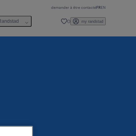
demander à être contacté
FR
EN
0
Randstad
my randstad