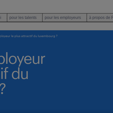
i
pour les talents
pour les employeurs
à propos de 
ployeur le plus attractif du luxembourg ?
ployeur
if du
?