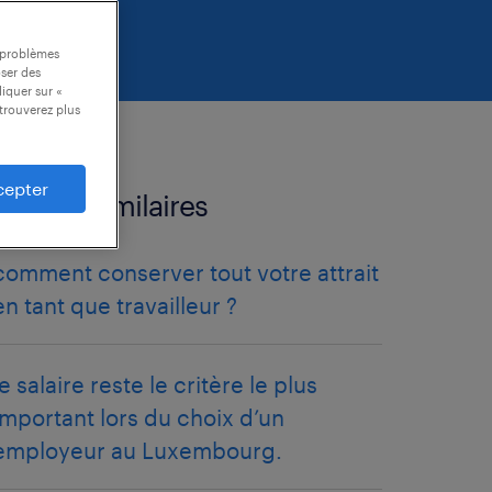
s problèmes
oser des
liquer sur «
trouverez plus
cepter
articles similaires
comment conserver tout votre attrait
en tant que travailleur ?
le salaire reste le critère le plus
important lors du choix d’un
employeur au Luxembourg.