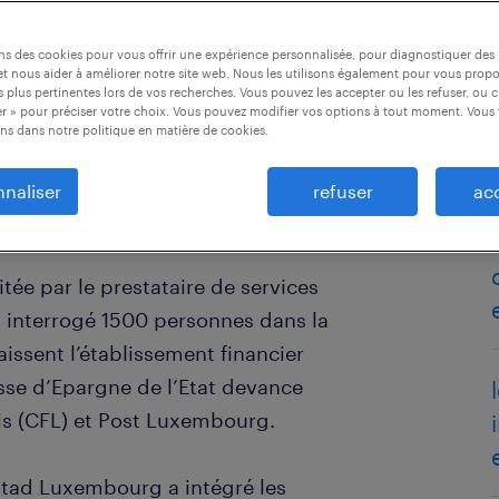
ons des cookies pour vous offrir une expérience personnalisée, pour diagnostiquer de
t nous aider à améliorer notre site web. Nous les utilisons également pour vous prop
 plus pertinentes lors de vos recherches. Vous pouvez les accepter ou les refuser, ou c
r » pour préciser votre choix. Vous pouvez modifier vos options à tout moment. Vous 
ns dans notre politique en matière de cookies.
naliser
refuser
ac
tat est l’employeur le plus
ée par le prestataire de services
 interrogé 1500 personnes dans la
ssent l’établissement financier
isse d’Epargne de l’Etat devance
s (CFL) et Post Luxembourg.
stad Luxembourg a intégré les