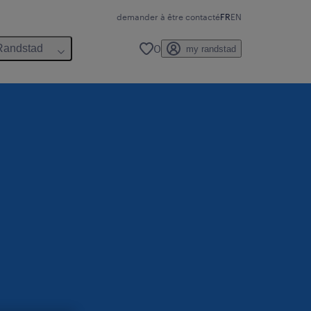
demander à être contacté
FR
EN
0
Randstad
my randstad