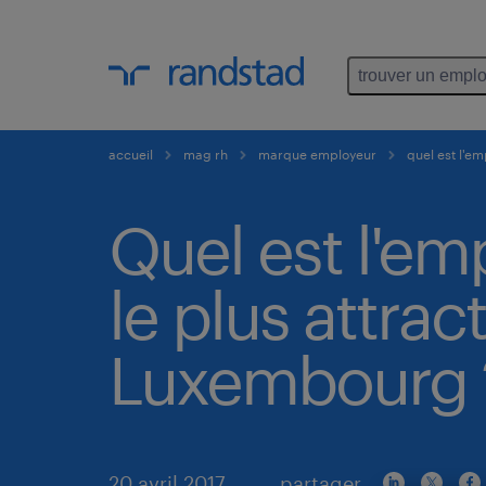
trouver un emplo
accueil
mag rh
marque employeur
quel est l'em
Quel est l'em
le plus attract
Luxembourg 
20 avril 2017
partager