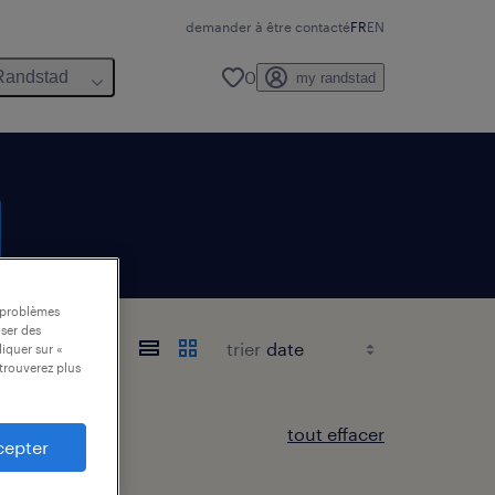
demander à être contacté
FR
EN
0
Randstad
my randstad
s problèmes
oser des
trier
liquer sur «
trouverez plus
tout effacer
cepter