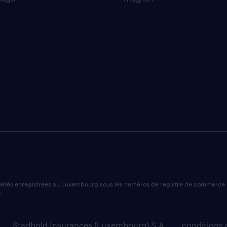
ciétés enregistrées au Luxembourg sous les numéros de registre de commerce 
.
Stadhold Insurances (Luxembourg) S.A.
conditions g