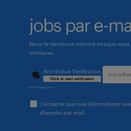
jobs par e-ma
Nous te tiendrons informé lorsque nous 
similaires.
Anti-Robot Verification
Click to start verification
soumettre
Friendly
Captcha ⇗
J'accepte que mes informations soien
d'emploi par mail.