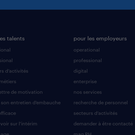
es talents
pour les employeurs
ional
operational
sional
professional
s d’activités
digital
 métiers
enterprise
lettre de motivation
nos services
r son entretien d’embauche
recherche de personnel
efficace
secteurs d’activités
voir sur l'intérim
demander à être contacté
nage
mag RH