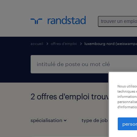
trouver un emplo
accueil
offres d'emploi
luxembourg nord (weiswamp
Nous utilis
techniques e
2 offres d'emploi trouvées 
informations
personnalise
d'informatio
spécialisation
type de job
person