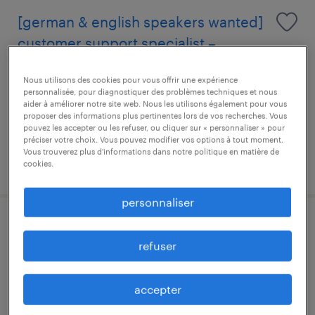
[german & english speakers wanted]
customer support specialist –
brokerage & trading (m/f)
Nous utilisons des cookies pour vous offrir une expérience
personnalisée, pour diagnostiquer des problèmes techniques et nous
luxembourg, centre
aider à améliorer notre site web. Nous les utilisons également pour vous
proposer des informations plus pertinentes lors de vos recherches. Vous
cdi
pouvez les accepter ou les refuser, ou cliquer sur « personnaliser » pour
préciser votre choix. Vous pouvez modifier vos options à tout moment.
Vous trouverez plus d'informations dans notre politique en matière de
publié le 23 juillet 2026
cookies.
personnaliser
regulatory compliance officer (m/f/d)
refuser
luxembourg, centre
mission d'intérim
accepter