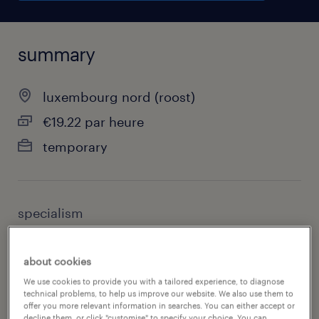
summary
luxembourg nord (roost)
€19.22 par heure
temporary
specialism
technics, maintenance & engineering
about cookies
contact
We use cookies to provide you with a tailored experience, to diagnose
maryline goosse, randstad luxembourg
technical problems, to help us improve our website. We also use them to
offer you more relevant information in searches. You can either accept or
decline them, or click "customise" to specify your choice. You can