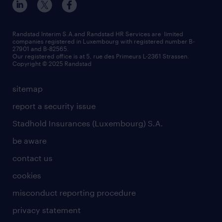
refer a friend
Strassen - RiseSmart
be aware
areas of expertise
Strassen
randstad worldwide
request a call back
Randstad Interim S.A.and Randstad HR Services are limited
companies registered in Luxembourg with registered number B-
Wiltz
27901 and B-82565.
HR news
Our registered office is at 5, rue des Primeurs L-2361 Strassen.
Copyright © 2025 Randstad
sitemap
report a security issue
Stadhold Insurances (Luxembourg) S.A.
be aware
contact us
cookies
misconduct reporting procedure
privacy statement