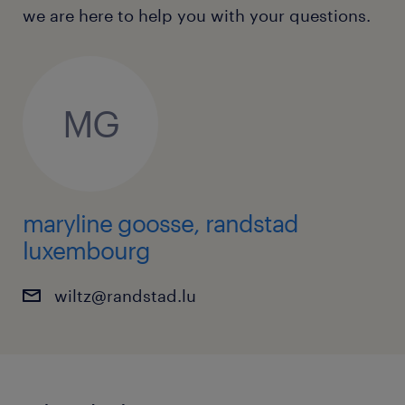
we are here to help you with your questions.
candidature sans plus attendre par mail à
wiltz@randstad.lu
N'hésites pas à nous joindre en cas de
MG
questions 00352-2695281
maryline goosse, randstad
luxembourg
wiltz@randstad.lu