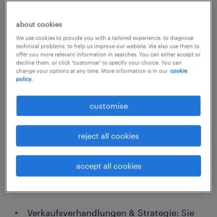
Technischen Vertriebsmitarbeiter /
Technischen Verkäufer (m/w/d/x)
about cookies
We use cookies to provide you with a tailored experience, to diagnose
technical problems, to help us improve our website. We also use them to
Ihre Aufgaben: Geschäftsentwicklung &
offer you more relevant information in searches. You can either accept or
decline them, or click "customise" to specify your choice. You can
Technische Expertise
change your options at any time. More information is in our
cookie
policy.
In direkter Unterstellung an unsere
customise
Vertriebsleitung besteht Ihre Hauptaufgabe
darin, unsere Marktposition nachhaltig zu
reject all cookies
sichern und unsere Marktanteile auszubauen.
Dabei setzen Sie auf einen doppelten Fokus:
accept all cookies
einen zielgerichteten vertrieblichen Ansatz
und erstklassigen technischen Support.
Verkaufsverhandlungen & Strategie: Sie