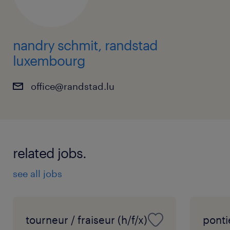
nandry schmit, randstad
luxembourg
office@randstad.lu
related jobs.
see all jobs
tourneur / fraiseur (h/f/x)
ponti