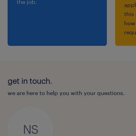
the job.
appl
this
how 
requ
get in touch.
we are here to help you with your questions.
NS