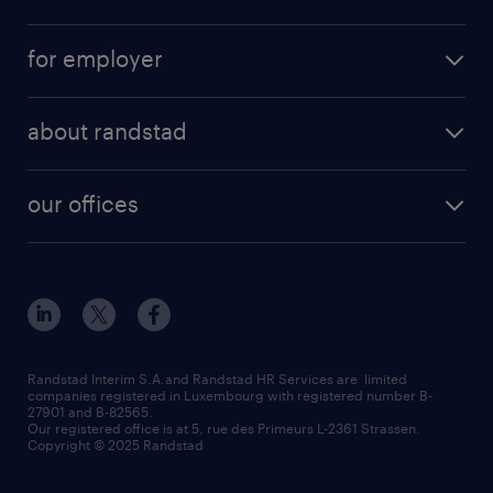
permanent
operational
interim
for employer
professional
temporary
operational
areas of expertise
temp to perm
about randstad
professional
how to write a good supporting letter?
submit your CV
about us
digital
rules for a good interview
our offices
our history
enterprise
how to write an effective CV?
Esch-sur-Alzette (place Hôtel de Ville)
responsability
our solutions
all about temporary employment
Esch-sur-Alzette (rue de Luxembourg)
our values
submit a request
refer a friend
Strassen - RiseSmart
be aware
areas of expertise
Strassen
randstad worldwide
request a call back
Randstad Interim S.A.and Randstad HR Services are limited
companies registered in Luxembourg with registered number B-
Wiltz
27901 and B-82565.
HR news
Our registered office is at 5, rue des Primeurs L-2361 Strassen.
Copyright © 2025 Randstad