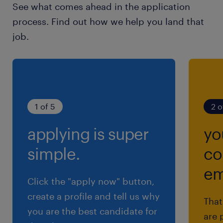
See what comes ahead in the application
process. Find out how we help you land that
job.
1 of 5
2 o
applying is super
yo
simple.
co
em
Click the "apply now" button,
create a profile and tell us why
That
you are the best candidate for
are 