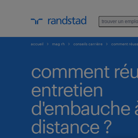
trouver un emplo
accueil
mag rh
conseils carrière
comment réussi
comment réus
entretien
d'embauche 
distance ?