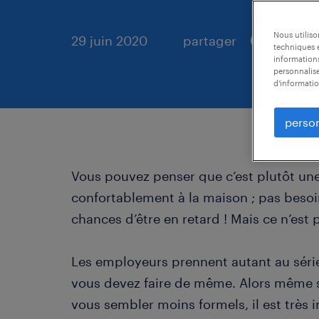
Nous utilis
29 juin 2020
partager
techniques e
informations
personnalise
d'informatio
person
Vous pouvez penser que c’est plutôt une 
confortablement à la maison ; pas besoi
chances d’être en retard ! Mais ce n’est
Les employeurs prennent autant au séri
vous devez faire de même. Alors même si
vous sembler moins formels, il est très