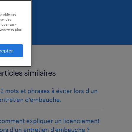
s problèmes
oser des
liquer sur «
trouverez plus
cepter
articles similaires
12 mots et phrases à éviter lors d'un
entretien d’embauche.
comment expliquer un licenciement
lors d'un entretien d'embauche ?