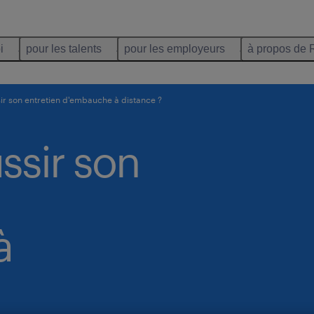
i
pour les talents
pour les employeurs
à propos de 
r son entretien d'embauche à distance ?
sir son
à