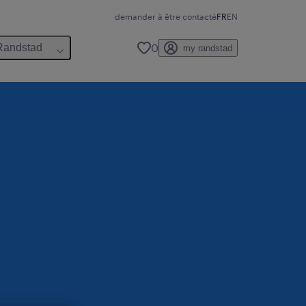
demander à être contacté
FR
EN
0
Randstad
my randstad