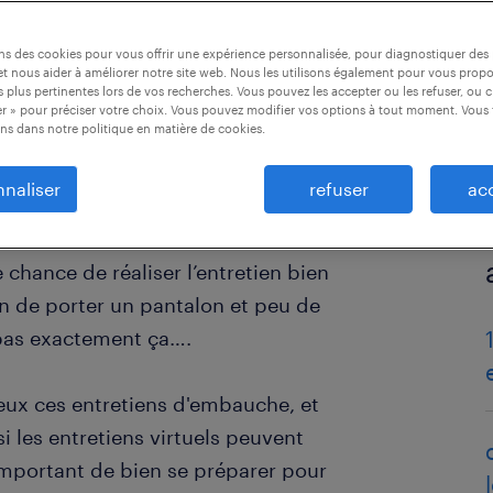
ons des cookies pour vous offrir une expérience personnalisée, pour diagnostiquer de
t nous aider à améliorer notre site web. Nous les utilisons également pour vous prop
 plus pertinentes lors de vos recherches. Vous pouvez les accepter ou les refuser, ou c
r » pour préciser votre choix. Vous pouvez modifier vos options à tout moment. Vous 
ns dans notre politique en matière de cookies.
naliser
refuser
ac
chance de réaliser l’entretien bien
n de porter un pantalon et peu de
 pas exactement ça….
eux ces entretiens d'embauche, et
 les entretiens virtuels peuvent
 important de bien se préparer pour