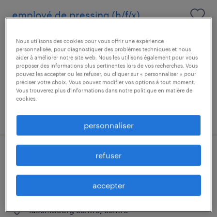
employé de pressing (h/f/x)
luxembourg centre, centre
Nous utilisons des cookies pour vous offrir une expérience
personnalisée, pour diagnostiquer des problèmes techniques et nous
mission d'intérim
aider à améliorer notre site web. Nous les utilisons également pour vous
proposer des informations plus pertinentes lors de vos recherches. Vous
pouvez les accepter ou les refuser, ou cliquer sur « personnaliser » pour
préciser votre choix. Vous pouvez modifier vos options à tout moment.
Vous trouverez plus d'informations dans notre politique en matière de
cookies.
publié le 7 août 2026
personnaliser
refuser
éducateur/ aide-éducateur (h/f/x) –
trilingue néerlandais français et
accepter
anglais
luxembourg centre, centre