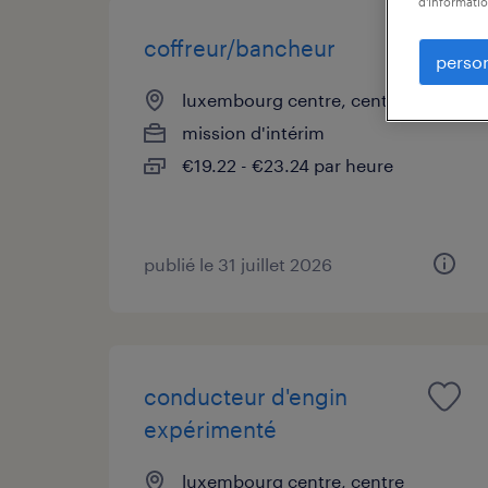
d'informatio
coffreur/bancheur
person
luxembourg centre, centre
mission d'intérim
€19.22 - €23.24 par heure
publié le 31 juillet 2026
conducteur d'engin
expérimenté
luxembourg centre, centre