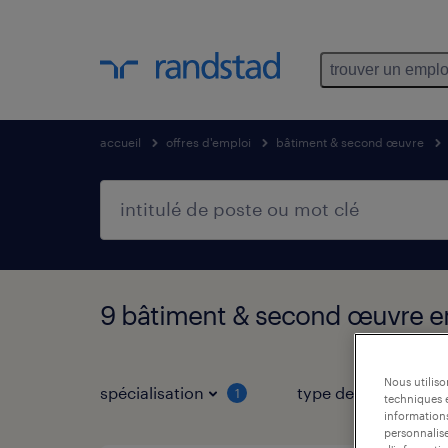
trouver un emplo
accueil
offres d'emploi
bâtiment & second œuvre
9 bâtiment & second œuvre e
Nous utilis
spécialisation
type de job
1
techniques e
informations
personnalise