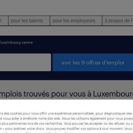
i
pour les talents
pour les employeurs
à propos de 
luxembourg centre
voir les 9 offres d’emploi
mplois trouvés pour vous à Luxembour
ons des cookies pour vous offrir une expérience personnalisée, pour diagnostiquer de
t nous aider à améliorer notre site web. Nous les utilisons également pour vous prop
 plus pertinentes lors de vos recherches. Vous pouvez les accepter ou les refuser, ou c
r » pour préciser votre choix. Vous pouvez modifier vos options à tout moment. Vous 