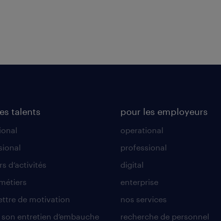
es talents
pour les employeurs
ional
operational
sional
professional
s d’activités
digital
 métiers
enterprise
lettre de motivation
nos services
r son entretien d’embauche
recherche de personnel