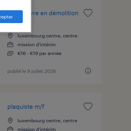
manoeuvre en démolition
cepter
h/f
luxembourg centre, centre
mission d'intérim
€16 - €19 par année
publié le 9 juillet 2026
plaquiste m/f
luxembourg centre, centre
mission d'intérim