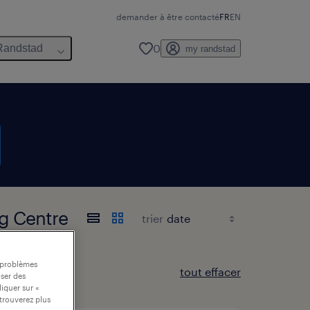
demander à être contacté
FR
EN
0
Randstad
my randstad
g Centre
trier
s problèmes
tout effacer
oser des
liquer sur «
trouverez plus