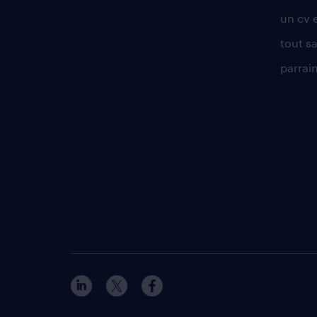
un cv 
tout sa
parrai