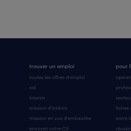
trouver un emploi
pour l
toutes les offres d'emploi
operat
cdi
profes
interim
secteur
mission d'intérim
fiches
mission en vue d'embauche
votre 
envoyez votre CV
réussi