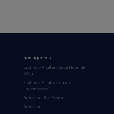
nos agences
Esch-sur-Alzette (place Hôtel de
Ville)
Esch-sur-Alzette (rue de
Luxembourg)
Strassen - RiseSmart
Strassen