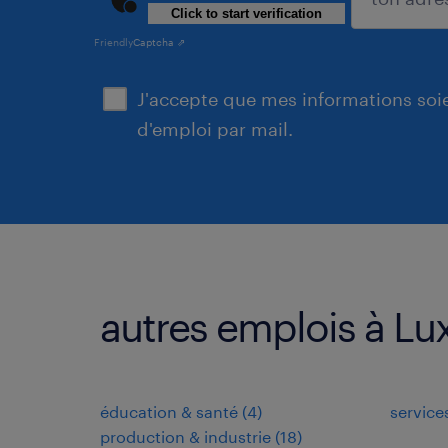
Click to start verification
soumettre
Friendly
Captcha ⇗
J'accepte que mes informations soien
d'emploi par mail.
autres emplois à L
éducation & santé
(
4
)
service
production & industrie
(
18
)