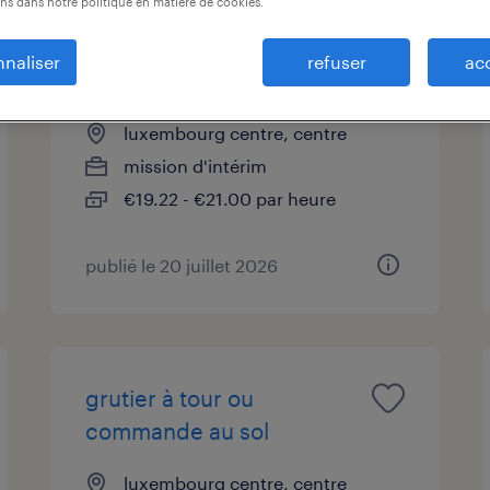
ns dans notre politique en matière de cookies.
enduiseur experimente
naliser
refuser
ac
(m/f)
luxembourg centre, centre
mission d'intérim
€19.22 - €21.00 par heure
publié le 20 juillet 2026
grutier à tour ou
commande au sol
luxembourg centre, centre