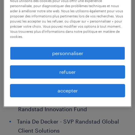
Nous utilisons des cookies pour vous offrir une expérience
personnalisée, pour diagnostiquer des problèmes techniques et nous
des femmes nommées.
aider à améliorer notre site web. Nous les utilisons également pour vous
proposer des informations plus pertinentes lors de vos recherches. Vous
pouvez les accepter ou les refuser, ou cliquer sur « personnaliser » pour
Linda Galipeau - CEO, Randstad North
préciser votre choix. Vous pouvez modifier vos options à tout moment.
Vous trouverez plus d'informations dans notre politique en matière de
America and Executive Board Member
cookies.
Randstad N.V.
personnaliser
Traci Fiatte - CEO, Professional and
Commercial Staffing, Randstad US
refuser
Rebecca Henderson - CEO, Randstad
Sourceright
accepter
Ilonka Jankovich - Venture Partner,
Randstad Innovation Fund
Tania De Decker - SVP Randstad Global
Client Solutions