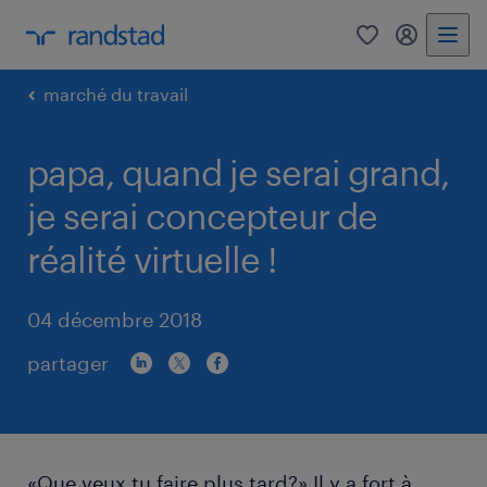
0
my randst
marché du travail
papa, quand je serai grand,
je serai concepteur de
réalité virtuelle !
04 décembre 2018
partager
«Que veux tu faire plus tard?» Il y a fort à