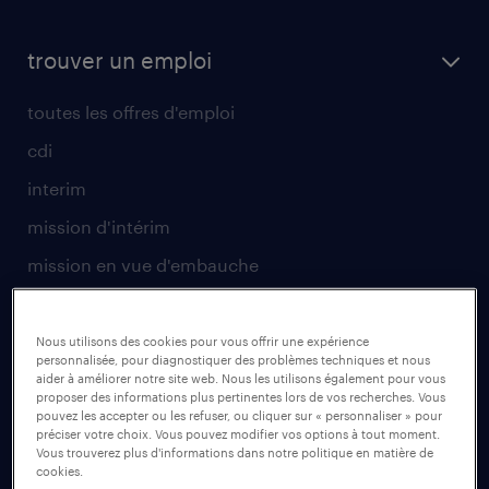
trouver un emploi
toutes les offres d'emploi
cdi
interim
mission d'intérim
mission en vue d'embauche
envoyez votre CV
Nous utilisons des cookies pour vous offrir une expérience
pour les talents
personnalisée, pour diagnostiquer des problèmes techniques et nous
aider à améliorer notre site web. Nous les utilisons également pour vous
proposer des informations plus pertinentes lors de vos recherches. Vous
operational
pouvez les accepter ou les refuser, ou cliquer sur « personnaliser » pour
préciser votre choix. Vous pouvez modifier vos options à tout moment.
professional
Vous trouverez plus d'informations dans notre politique en matière de
cookies.
secteurs d’activités