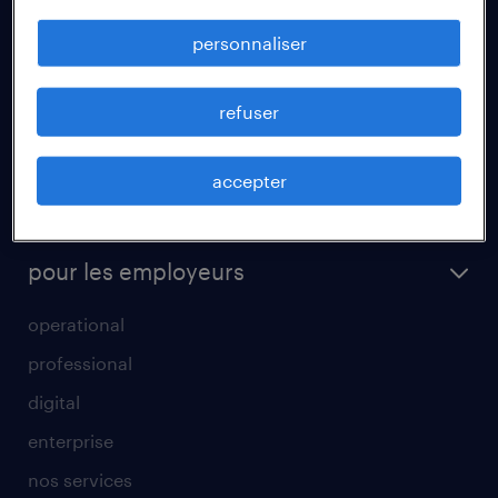
fiches métiers
personnaliser
votre lettre de motivation
réussir son entretien d’embauche
refuser
un cv efficace
accepter
tout savoir sur l'intérim
parrainage
pour les employeurs
operational
professional
digital
enterprise
nos services