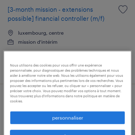
[3-month mission - extensions
possible] financial controller (m/f)
luxembourg, centre
mission d'intérim
Nous utilisons des cookies pour vous offrir une expérience
publié le 25 juin 2026
personnalisée, pour diagnostiquer des problèmes techniques et nous
aider à améliorer notre site web. Nous les utilisons également pour vous
proposer des informations plus pertinentes lors de vos recherches. Vous
pouvez les accepter ou les refuser, ou cliquer sur « personnaliser » pour
préciser votre choix. Vous pouvez modifier vos options à tout moment.
Vous trouverez plus d'informations dans notre politique en matière de
regulatory compliance officer (m/f/d)
cookies.
luxembourg, centre
personnaliser
mission d'intérim