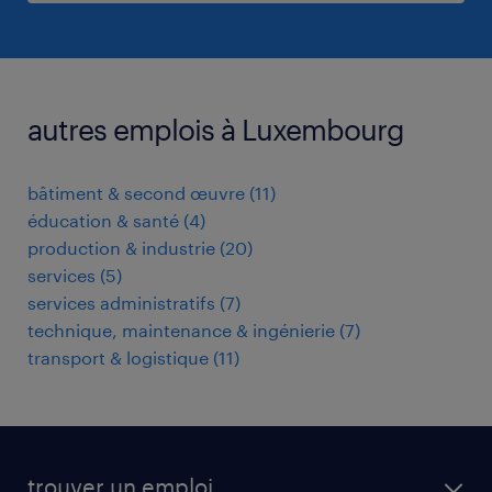
autres emplois à Luxembourg
bâtiment & second œuvre
(
11
)
éducation & santé
(
4
)
production & industrie
(
20
)
services
(
5
)
services administratifs
(
7
)
technique, maintenance & ingénierie
(
7
)
transport & logistique
(
11
)
trouver un emploi