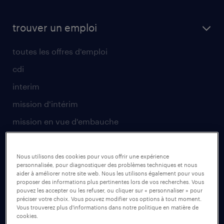
trouver un emploi
toutes les offres d'emploi
cdi
interim
mission d'intérim
mission en vue d'embauche
envoyez votre CV
Nous utilisons des cookies pour vous offrir une expérience
pour les talents
personnalisée, pour diagnostiquer des problèmes techniques et nous
aider à améliorer notre site web. Nous les utilisons également pour vous
proposer des informations plus pertinentes lors de vos recherches. Vous
operational
pouvez les accepter ou les refuser, ou cliquer sur « personnaliser » pour
préciser votre choix. Vous pouvez modifier vos options à tout moment.
professional
Vous trouverez plus d'informations dans notre politique en matière de
cookies.
secteurs d’activités