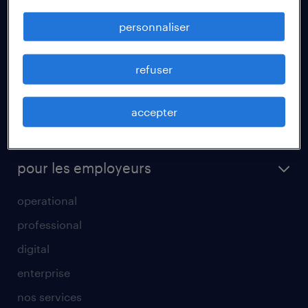
fiches métiers
personnaliser
votre lettre de motivation
réussir son entretien d’embauche
refuser
un cv efficace
accepter
tout savoir sur l'intérim
parrainage
pour les employeurs
operational
professional
digital
enterprise
nos services